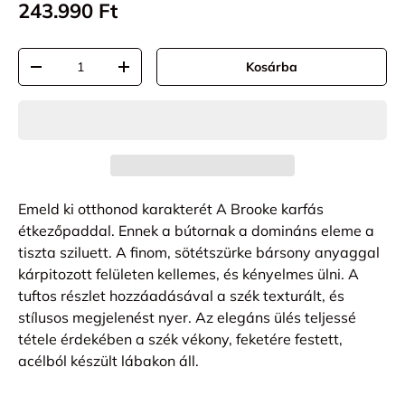
243.990 Ft
Mennyiség
Kosárba
-
+
Emeld ki otthonod karakterét A Brooke karfás
étkezőpaddal. Ennek a bútornak a domináns eleme a
tiszta sziluett. A finom, sötétszürke bársony anyaggal
kárpitozott felületen kellemes, és kényelmes ülni. A
tuftos részlet hozzáadásával a szék texturált, és
stílusos megjelenést nyer. Az elegáns ülés teljessé
tétele érdekében a szék vékony, feketére festett,
acélból készült lábakon áll.