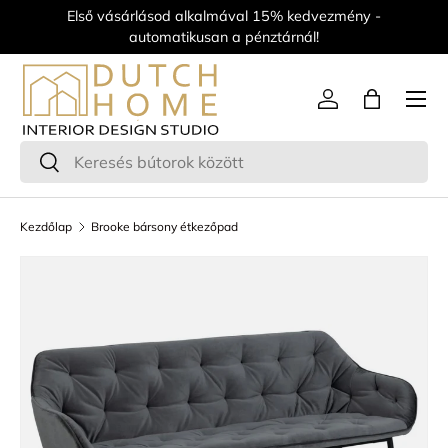
Első vásárlásod alkalmával 15% kedvezmény -
Ugrás a tartalomra
automatikusan a pénztárnál!
Menü
Log in
Bag
Keresés
Keresés
Kezdőlap
Brooke bársony étkezőpad